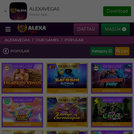
ALEXAVEGAS
×
Download
Mobile App
DAFTAR
MASUK
ALEXAVEGAS
OUR GAMES
POPULAR
POPULAR
Kategory
Cari
EKSKLUSIF
EKSKLUSIF
EKSKLUSIF
MAINKAN
MAINKAN
MAINKAN
EKSKLUSIF
EKSKLUSIF
EKSKLUSIF
MAINKAN
MAINKAN
MAINKAN