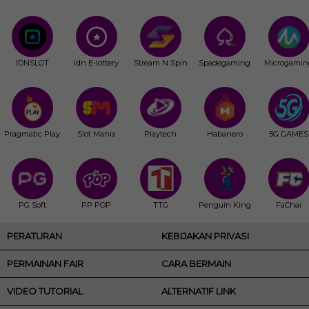
IDNSLOT
Idn E-lottery
Stream N Spin
Spadegaming
Microgamin
Pragmatic Play
Slot Mania
Playtech
Habanero
5G GAMES
PG Soft
PP POP
TTG
Penguin King
FaChai
PERATURAN
KEBIJAKAN PRIVASI
PERMAINAN FAIR
CARA BERMAIN
VIDEO TUTORIAL
ALTERNATIF LINK